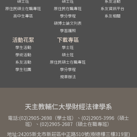
碩士班
碩士班
系友活動
原住民碩士在職專班
原住民在職專班
系友資訊平台
高中生專區
學分學程
系友相關
碩博士論文列表
學習護照
活動花絮
下載專區
學生活動
學士班
學術活動
碩士班
系友活動
原住民碩士在職專班
學生社團
學分學程
規章辦法
天主教輔仁大學財經法律學系
電話:(02)2905-2698（學士班）、(02)2905-3996（碩士
班）、(02)2905-2687（碩士在職專班）
地址:24205新北市新莊區中正路510號(樹德樓三樓319室)