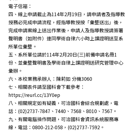
電子信箱：
四、線上申請截止為114年2月19日，請申請者及指導教
授務必完成申請流程，經指導教授按「彙整送出」後，
完成申請案線上送出作業後，申請人及指導教授請簽署
聲明書（如附件）連同學術自律六小時上課證明送至系
所單位彙整。
五、系所單位請於114年2月20日(三)前備申請名冊1
份、並彙整聲明書及學術自律上課證明送研究管理中心
彙辦。
六、本校業務承辦人：陳莉如 分機3060
七、相關表件請至國科會下載參考：
https://reurl.cc/13Y0ep
八、相關規定如有疑義，可洽國科會綜合規劃處，電
話：(02)2737-7847、7440、7568、8010、7567。
九、有關電腦操作問題，可洽國科會資訊系統服務專
線，電話：0800-212-058，(02)2737-7592。