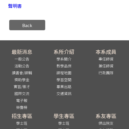
聲明書
Back
最新消息
系所介紹
本系成員
一般公告
學系簡介
專任師資
活動公告
教學品保
兼任師資
讀書會/課輔
課程地圖
行政團隊
獎助學金
學習空間
實習/徵才
畢業出路
國際交流
交通資訊
電子報
榮譽榜
招生專區
學生專區
系友專區
學士班
學士班
傑出院友