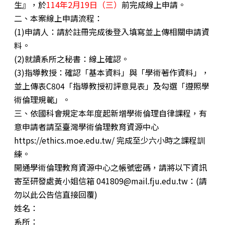
生』，於
114年2月19日（三）
前完成線上申請。
二、本案線上申請流程：
(1)申請人：請於註冊完成後登入填寫並上傳相關申請資
料。
(2)就讀系所之秘書：線上確認。
(3)指導教授：確認「基本資料」與「學術著作資料」，
並上傳表C804「指導教授初評意見表」及勾選「遵照學
術倫理規範」。
三、依國科會規定本年度起新增學術倫理自律課程，有
意申請者請至臺灣學術倫理教育資源中心
https://ethics.moe.edu.tw/ 完成至少六小時之課程訓
練。
開通學術倫理教育資源中心之帳號密碼，請將以下資訊
寄至研發處黃小姐信箱 041809@mail.fju.edu.tw：(請
勿以此公告信直接回覆)
姓名：
系所：