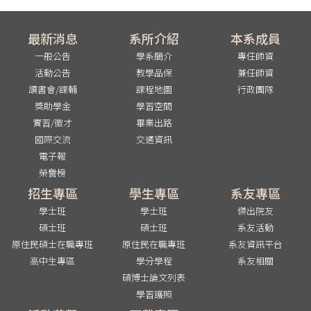
最新消息
系所介紹
本系成員
一般公告
學系簡介
專任師資
活動公告
教學品保
兼任師資
讀書會/課輔
課程地圖
行政團隊
獎助學金
學習空間
實習/徵才
畢業出路
國際交流
交通資訊
電子報
榮譽榜
招生專區
學生專區
系友專區
學士班
學士班
傑出院友
碩士班
碩士班
系友活動
原住民碩士在職專班
原住民在職專班
系友資訊平台
高中生專區
學分學程
系友相關
碩博士論文列表
學習護照