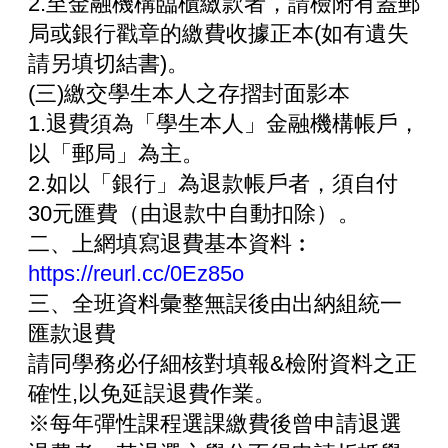
2.至金融機構臨櫃繳款者，請檢附有蓋郵
局或銀行戳章的繳費收據正本(如有遺失
請另填切結書)。
(三)繳交學生本人之存摺封面影本
1.退費須為「學生本人」金融機構帳戶，
以「郵局」為主。
2.如以「銀行」為退款帳戶者，須自付
30元匯費（由退款中自動扣除）。
二、上網填寫退費基本資料︰
https://reurl.cc/0Ez85o
三、全班資料彙整無誤後由出納組統一
匯款退費
請同學務必仔細核對填報&檢附資料之正
確性,以免延誤退費作業。
※每年彈性課程選課繳費後曾申請退選