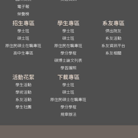
電子報
榮譽榜
招生專區
學生專區
系友專區
學士班
學士班
傑出院友
碩士班
碩士班
系友活動
原住民碩士在職專班
原住民在職專班
系友資訊平台
高中生專區
學分學程
系友相關
碩博士論文列表
學習護照
活動花絮
下載專區
學生活動
學士班
學術活動
碩士班
系友活動
原住民碩士在職專班
學生社團
學分學程
規章辦法