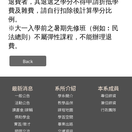
退費者，其退選之學分不得申請折抵學
費及雜費，請自行扣除後計算學分比
例。
※大一入學前之暑期先修班（例如︰民
法總則）不屬彈性課程，不能辦理退
費。
Back
最新消息
系所介紹
本系成員
一般公告
學系簡介
專任師資
活動公告
教學品保
兼任師資
讀書會/課輔
課程地圖
行政團隊
獎助學金
學習空間
實習/徵才
畢業出路
國際交流
交通資訊