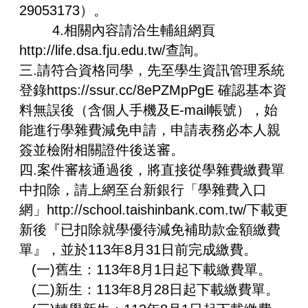
29053173）。
4.相關內容請洽生輔組網頁
http://life.dsa.fju.edu.tw/查詢。
三.請符合資格同學，先至學生資訊管理系統
登錄https://ssur.cc/8ePZMpPgE 確認基本資
料無誤後（含個人手機及E-mail帳號），始
能進行學雜費減免申請，申請表務必本人親
簽並檢附相關證件後送審。
四.案件審核通過後，將直接從學雜費繳費單
中扣除，請上網至台新銀行「學雜費入口
網」http://school.taishinbank.com.tw/下載更
新後『已扣除就學優待減免補助款金額繳費
單』，並於113年8月31日前完成繳費。
(一)舊生：113年8月1日起下載繳費單。
(二)新生：113年8月28日起下載繳費單。