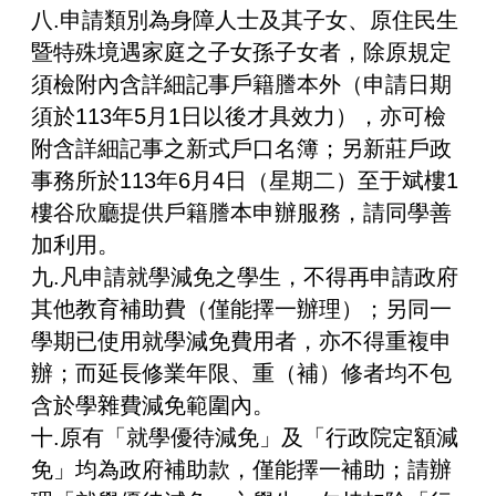
八.申請類別為身障人士及其子女、原住民生
暨特殊境遇家庭之子女孫子女者，除原規定
須檢附內含詳細記事戶籍謄本外（申請日期
須於113年5月1日以後才具效力），亦可檢
附含詳細記事之新式戶口名簿；另新莊戶政
事務所於113年6月4日（星期二）至于斌樓1
樓谷欣廳提供戶籍謄本申辦服務，請同學善
加利用。
九.凡申請就學減免之學生，不得再申請政府
其他教育補助費（僅能擇一辦理）；另同一
學期已使用就學減免費用者，亦不得重複申
辦；而延長修業年限、重（補）修者均不包
含於學雜費減免範圍內。
十.原有「就學優待減免」及「行政院定額減
免」均為政府補助款，僅能擇一補助；請辦