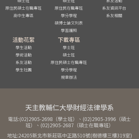
碩士班
碩士班
系友活動
原住民碩士在職專班
原住民在職專班
系友資訊平台
高中生專區
學分學程
系友相關
碩博士論文列表
學習護照
活動花絮
下載專區
學生活動
學士班
學術活動
碩士班
系友活動
原住民碩士在職專班
學生社團
學分學程
規章辦法
天主教輔仁大學財經法律學系
電話:(02)2905-2698（學士班）、(02)2905-3996（碩士
班）、(02)2905-2687（碩士在職專班）
地址:24205新北市新莊區中正路510號(樹德樓三樓319室)