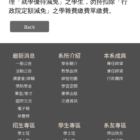
理「就學優待減免」之學生，勿持扣除「行
政院定額減免」之學雜費繳費單繳費。
Back
最新消息
系所介紹
本系成員
一般公告
學系簡介
專任師資
活動公告
教學品保
兼任師資
讀書會/課輔
課程地圖
行政團隊
獎助學金
學習空間
實習/徵才
畢業出路
國際交流
交通資訊
電子報
榮譽榜
招生專區
學生專區
系友專區
學士班
學士班
傑出院友