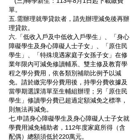
(三)轉學新生：113年8月1日起下載繳費
單。
五.需辦理就學貸款者，請先辦理減免後再辦
理貸款。
六.「低收入戶及中低收入戶學生」、「身心
障礙學生及身心障礙人士子女」、「原住民
學生」、「特殊境遇家庭子女孫子女」在修
業年限內可減免修讀輔系、雙主修及教育學
程之學分費用，依各類別補助比例予以減
免。請於繳完學分費用後，持學分費收據及
當學期選課清單至生輔組辦理；另「原住民
學生」修讀學分費已超過定額減免之標準，
則無法再減免。
七.申請身心障礙學生及身心障礙人士子女就
學費用減免補助者，112年度家庭所得（含
配偶）總額須低於220萬元。