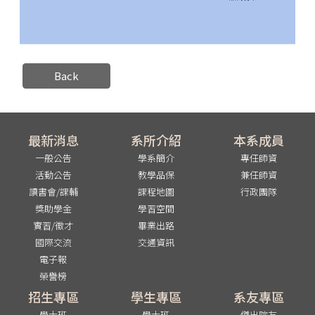
Back
最新消息
系所介紹
本系成員
一般公告
學系簡介
專任師資
活動公告
教學品保
兼任師資
讀書會/課輔
課程地圖
行政團隊
獎助學金
學習空間
實習/徵才
畢業出路
國際交流
交通資訊
電子報
榮譽榜
招生專區
學生專區
系友專區
學士班
學士班
傑出院友