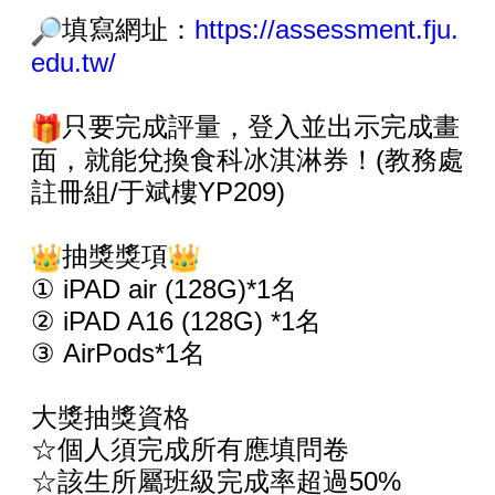
填寫網址：
https://assessment.fju.
edu.tw/
只要完成評量，登入並出示完成畫
面，就能兌換食科冰淇淋券！(教務處
註冊組/于斌樓YP209)
抽獎獎項
① iPAD air (128G)*1名
② iPAD A16 (128G) *1名
③ AirPods*1名
大獎抽獎資格
☆個人須完成所有應填問卷
☆該生所屬班級完成率超過50%