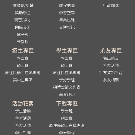
讀書會/課輔
課程地圖
行政團隊
獎助學金
學習空間
實習/徵才
畢業出路
國際交流
交通資訊
電子報
榮譽榜
招生專區
學生專區
系友專區
學士班
學士班
傑出院友
碩士班
碩士班
系友活動
原住民碩士在職專班
原住民在職專班
系友資訊平台
高中生專區
學分學程
系友相關
碩博士論文列表
學習護照
活動花絮
下載專區
學生活動
學士班
學術活動
碩士班
系友活動
原住民碩士在職專班
學生社團
學分學程