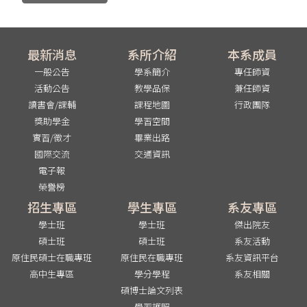
最新消息
系所介紹
本系成員
一般公告
學系簡介
專任師資
活動公告
教學品保
兼任師資
讀書會/課輔
課程地圖
行政團隊
獎助學金
學習空間
實習/徵才
畢業出路
國際交流
交通資訊
電子報
榮譽榜
招生專區
學生專區
系友專區
學士班
學士班
傑出院友
碩士班
碩士班
系友活動
原住民碩士在職專班
原住民在職專班
系友資訊平台
高中生專區
學分學程
系友相關
碩博士論文列表
學習護照