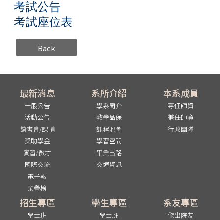
考試公告
考試座位表
Back
最新消息
系所介紹
本系成員
一般公告
學系簡介
專任師資
活動公告
教學品保
兼任師資
讀書會/課輔
課程地圖
行政團隊
獎助學金
學習空間
實習/徵才
畢業出路
國際交流
交通資訊
電子報
榮譽榜
招生專區
學生專區
系友專區
學士班
學士班
傑出院友