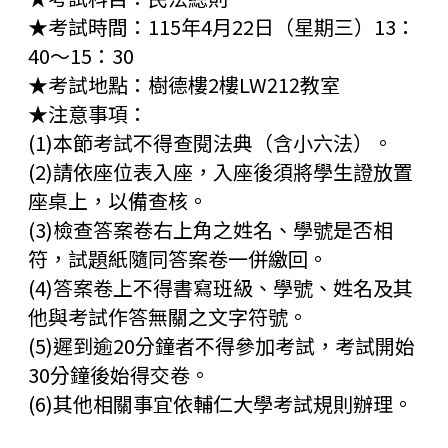
★考試時間：115年4月22日（星期三）13：
40～15：30
★考試地點：樹德樓2樓LW212教室
★注意事項：
(1)本節考試不得查閱法典（含小六法）。
(2)請依座位表入座，入座後須將學生證放置
座桌上，以備查核。
(3)檢查答案卷右上角之姓名、學號是否相
符，試題紙隨同答案卷一併繳回。
(4)答案卷上不得書寫班級、學號、姓名及其
他與考試作答無關之文字符號。
(5)遲到逾20分鐘者不得參加考試，考試開始
30分鐘後始得交卷。
(6)其他相關事宜依輔仁大學考試規則辦理。