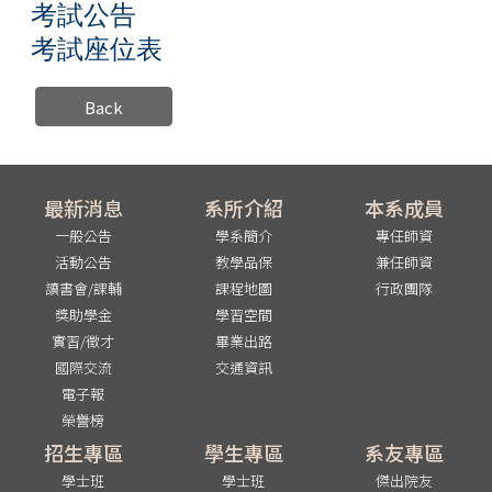
考試公告
考試座位表
Back
最新消息
系所介紹
本系成員
一般公告
學系簡介
專任師資
活動公告
教學品保
兼任師資
讀書會/課輔
課程地圖
行政團隊
獎助學金
學習空間
實習/徵才
畢業出路
國際交流
交通資訊
電子報
榮譽榜
招生專區
學生專區
系友專區
學士班
學士班
傑出院友