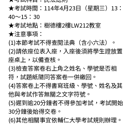
★考試時間：114年4月23日（星期三）13：
40～15：30
★考試地點：樹德樓2樓LW212教室
★注意事項：
(1)本節考試不得查閱法典（含小六法）。
(2)請依座位表入座，入座後須將學生證放置
座桌上，以備查核。
(3)檢查答案卷右上角之姓名、學號是否相
符，試題紙隨同答案卷一併繳回。
(4)答案卷上不得書寫班級、學號、姓名及其
他與考試作答無關之文字符號。
(5)遲到逾20分鐘者不得參加考試，考試開始
30分鐘後始得交卷。
(6)其他相關事宜依輔仁大學考試規則辦理。