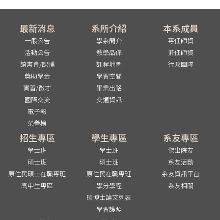
最新消息
系所介紹
本系成員
一般公告
學系簡介
專任師資
活動公告
教學品保
兼任師資
讀書會/課輔
課程地圖
行政團隊
獎助學金
學習空間
實習/徵才
畢業出路
國際交流
交通資訊
電子報
榮譽榜
招生專區
學生專區
系友專區
學士班
學士班
傑出院友
碩士班
碩士班
系友活動
原住民碩士在職專班
原住民在職專班
系友資訊平台
高中生專區
學分學程
系友相關
碩博士論文列表
學習護照