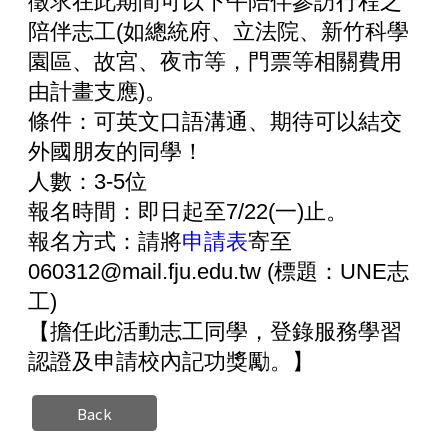
徵求在此期間可以下午陪伴參訪行程之
陪伴志工(如總統府、立法院、新竹科學
園區、故宮、夜市等，門票等相關費用
由計畫支應)。
條件：可英文口語溝通、期待可以結交
外國朋友的同學！
人數：3-5位
報名時間：即日起至7/22(一)止。
報名方式：請將
申請表
寄至
060312@mail.fju.edu.tw (標題：UNE志
工)
【擔任此活動志工同學，登錄服務學習
認證及申請校內記功獎勵。】
Back