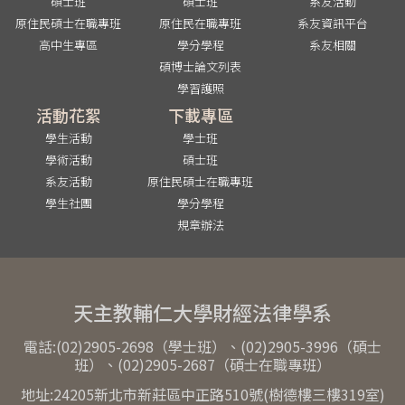
碩士班
碩士班
系友活動
原住民碩士在職專班
原住民在職專班
系友資訊平台
高中生專區
學分學程
系友相關
碩博士論文列表
學習護照
活動花絮
下載專區
學生活動
學士班
學術活動
碩士班
系友活動
原住民碩士在職專班
學生社團
學分學程
規章辦法
天主教輔仁大學財經法律學系
電話:(02)2905-2698（學士班）、(02)2905-3996（碩士
班）、(02)2905-2687（碩士在職專班）
地址:24205新北市新莊區中正路510號(樹德樓三樓319室)