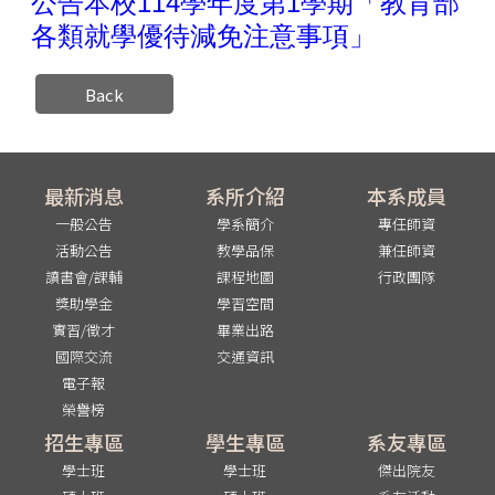
公告本校114學年度第1學期「教育部
各類就學優待減免注意事項」
Back
最新消息
系所介紹
本系成員
一般公告
學系簡介
專任師資
活動公告
教學品保
兼任師資
讀書會/課輔
課程地圖
行政團隊
獎助學金
學習空間
實習/徵才
畢業出路
國際交流
交通資訊
電子報
榮譽榜
招生專區
學生專區
系友專區
學士班
學士班
傑出院友