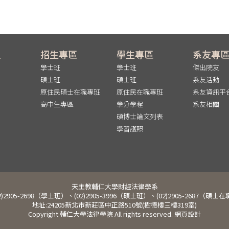
員
招生專區
學生專區
系友專
學士班
學士班
傑出院友
碩士班
碩士班
系友活動
原住民碩士在職專班
原住民在職專班
系友資訊平
高中生專區
學分學程
系友相關
碩博士論文列表
學習護照
天主教輔仁大學財經法律學系
2)2905-2698（學士班）、(02)2905-3996（碩士班）、(02)2905-2687（碩
地址:24205新北市新莊區中正路510號(樹德樓三樓319室)
Copyright 輔仁大學法律學院 All rights reserved. 網頁設計