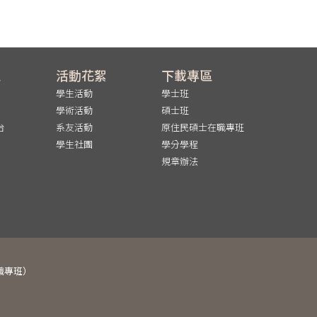
區
活動花絮
下載專區
學生活動
學士班
學術活動
碩士班
台
系友活動
原住民碩士在職專班
學生社團
學分學程
規章辦法
士在職專班）