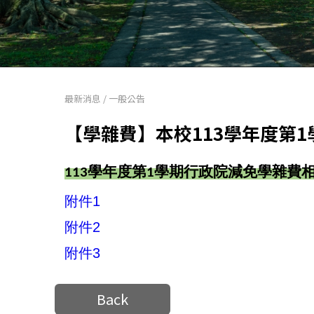
最新消息
/
一般公告
【學雜費】本校113學年度第
113
學年度第
1
學期
行政院減免學雜費
附件1
附件2
附件3
Back