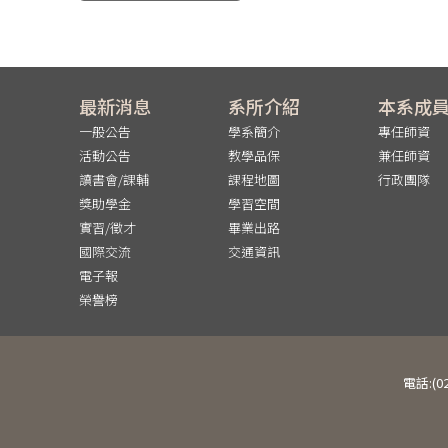
最新消息
系所介紹
本系成
一般公告
學系簡介
專任師資
活動公告
教學品保
兼任師資
讀書會/課輔
課程地圖
行政團隊
獎助學金
學習空間
實習/徵才
畢業出路
國際交流
交通資訊
電子報
榮譽榜
電話:(0