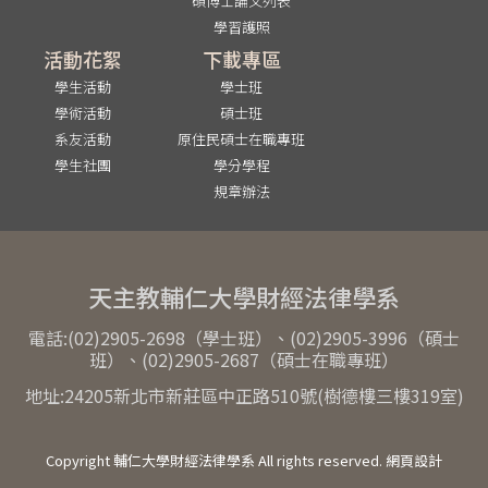
碩博士論文列表
學習護照
活動花絮
下載專區
學生活動
學士班
學術活動
碩士班
系友活動
原住民碩士在職專班
學生社團
學分學程
規章辦法
天主教輔仁大學財經法律學系
電話:(02)2905-2698（學士班）、(02)2905-3996（碩士
班）、(02)2905-2687（碩士在職專班）
地址:24205新北市新莊區中正路510號(樹德樓三樓319室)
Copyright 輔仁大學財經法律學系 All rights reserved. 網頁設計