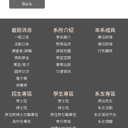
Back
最新消息
系所介紹
本系成員
一般公告
學系簡介
專任師資
活動公告
教學品保
兼任師資
讀書會/課輔
課程地圖
行政團隊
獎助學金
學習空間
實習/徵才
畢業出路
國際交流
交通資訊
電子報
榮譽榜
招生專區
學生專區
系友專區
學士班
學士班
傑出院友
碩士班
碩士班
系友活動
原住民碩士在職專班
原住民在職專班
系友資訊平台
高中生專區
學分學程
系友相關