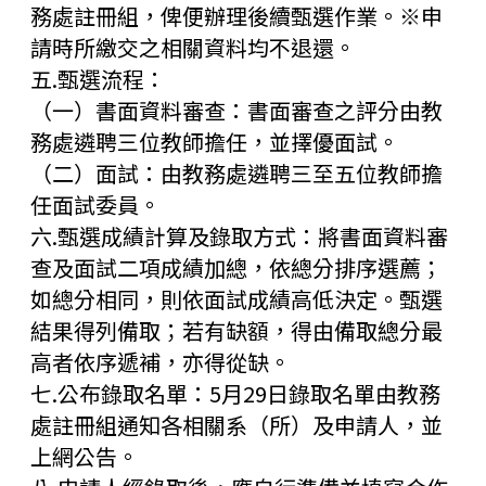
務處註冊組，俾便辦理後續甄選作業。※申
請時所繳交之相關資料均不退還。
五.甄選流程：
（一）書面資料審查：書面審查之評分由教
務處遴聘三位教師擔任，並擇優面試。
（二）面試：由教務處遴聘三至五位教師擔
任面試委員。
六.甄選成績計算及錄取方式：將書面資料審
查及面試二項成績加總，依總分排序選薦；
如總分相同，則依面試成績高低決定。甄選
結果得列備取；若有缺額，得由備取總分最
高者依序遞補，亦得從缺。
七.公布錄取名單：5月29日錄取名單由教務
處註冊組通知各相關系（所）及申請人，並
上網公告。