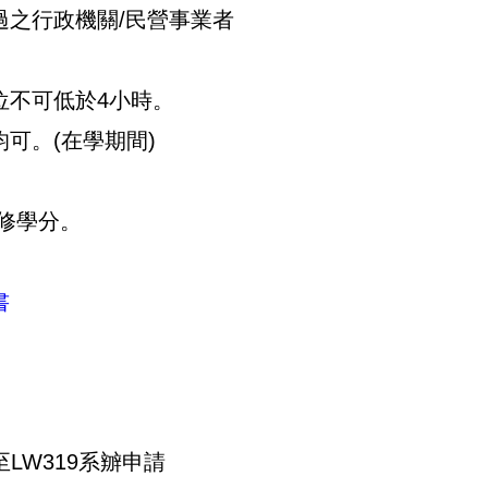
過之行政機關/民營事業者
位不可低於4小時。
均可。(在學期間)
修學分。
書
料至LW319系辧申請