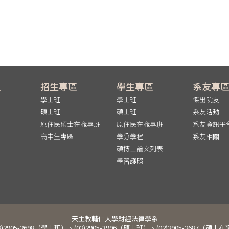
員
招生專區
學生專區
系友專
學士班
學士班
傑出院友
碩士班
碩士班
系友活動
原住民碩士在職專班
原住民在職專班
系友資訊平
高中生專區
學分學程
系友相關
碩博士論文列表
學習護照
天主教輔仁大學財經法律學系
2)2905-2698（學士班）、(02)2905-3996（碩士班）、(02)2905-2687（碩