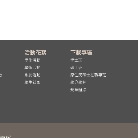
區
活動花絮
下載專區
學生活動
學士班
學術活動
碩士班
台
系友活動
原住民碩士在職專班
學生社團
學分學程
規章辦法
士在職專班）