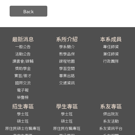
Back
最新消息
系所介紹
本系成員
一般公告
學系簡介
專任師資
活動公告
教學品保
兼任師資
讀書會/課輔
課程地圖
行政團隊
獎助學金
學習空間
實習/徵才
畢業出路
國際交流
交通資訊
電子報
榮譽榜
招生專區
學生專區
系友專區
學士班
學士班
傑出院友
碩士班
碩士班
系友活動
原住民碩士在職專班
原住民在職專班
系友資訊平台