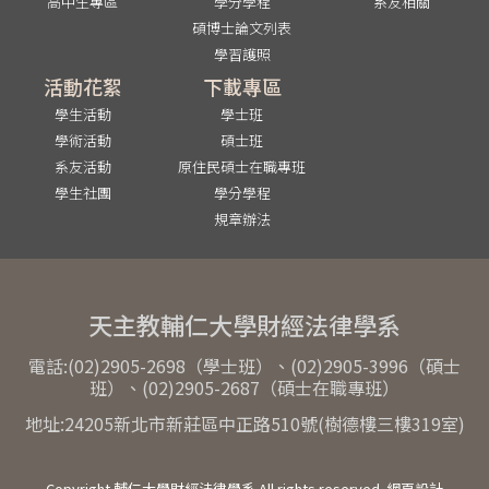
高中生專區
學分學程
系友相關
碩博士論文列表
學習護照
活動花絮
下載專區
學生活動
學士班
學術活動
碩士班
系友活動
原住民碩士在職專班
學生社團
學分學程
規章辦法
天主教輔仁大學財經法律學系
電話:(02)2905-2698（學士班）、(02)2905-3996（碩士
班）、(02)2905-2687（碩士在職專班）
地址:24205新北市新莊區中正路510號(樹德樓三樓319室)
Copyright 輔仁大學財經法律學系 All rights reserved. 網頁設計