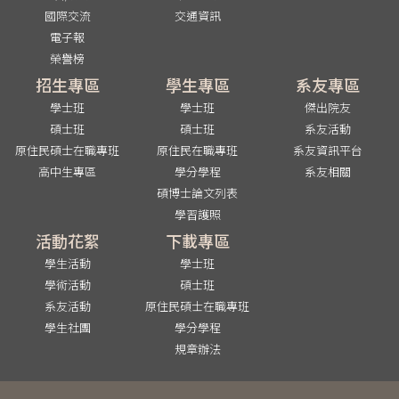
國際交流
交通資訊
電子報
榮譽榜
招生專區
學生專區
系友專區
學士班
學士班
傑出院友
碩士班
碩士班
系友活動
原住民碩士在職專班
原住民在職專班
系友資訊平台
高中生專區
學分學程
系友相關
碩博士論文列表
學習護照
活動花絮
下載專區
學生活動
學士班
學術活動
碩士班
系友活動
原住民碩士在職專班
學生社團
學分學程
規章辦法