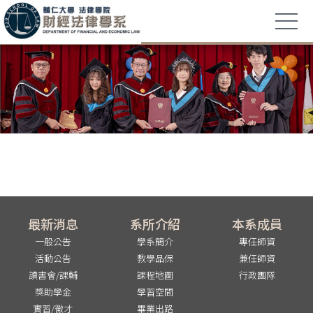
最新消息
系所介紹
本系成員
一般公告
學系簡介
專任師資
活動公告
教學品保
兼任師資
讀書會/課輔
課程地圖
行政團隊
獎助學金
學習空間
實習/徵才
畢業出路